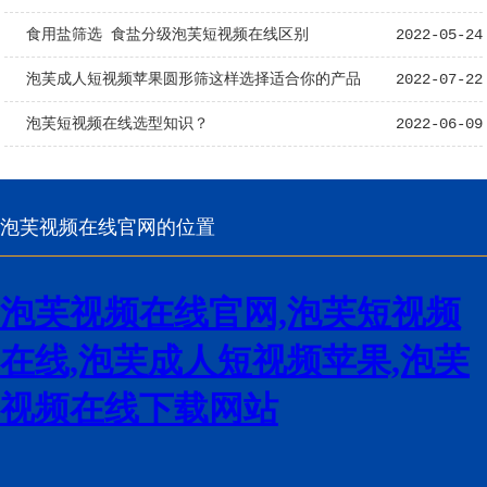
食用盐筛选 食盐分级泡芙短视频在线区别
2022-05-24
泡芙成人短视频苹果圆形筛这样选择适合你的产品
2022-07-22
泡芙短视频在线选型知识？
2022-06-09
泡芙视频在线官网的位置