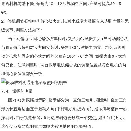
果给料机前端下倾,倾角为10～12°,视物料不同,产量可提高30～5
0%。
2、停机调节振动电机偏心块夹角,以减小或增大激振立来达到产量的无
级调节,调整方法如下:
当可动偏心和固定偏心块重和时,夹角为0,激振力大;当可动偏心块
与固定偏心块相对反方向安装时,夹角180°,激振力为零。均匀调整可
动偏心块与固定偏心块之间的夹角在180°～0°之间,激振力由0～大均
匀变化。注意调整时,两台振动电机偏心块的调整位置及每台电机的两
组偏心块位置都要一致。
7.4、振幅的测量
图2(a)为振幅指示牌,指示部分为一直角三角形,测量时,直角三角
形的长直角边垂直于振动方向(平行电机轴线方向),指示牌与槽体一起
振动时,由于视觉暂留,直角边与斜边会形成一个交点,如图2(b)所示,
这个交点所对应的标尺数即为被测槽体的双振幅值。