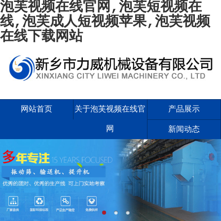
泡芙视频在线官网,泡芙短视频在
线,泡芙成人短视频苹果,泡芙视频
在线下载网站
网站首页
关于泡芙视频在线官
产品展示
网
新闻动态
案例现场
联系泡芙视频在线官
网