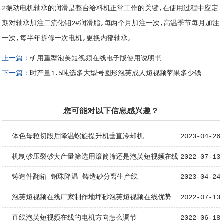
2振动电机轴承的润滑是整台给料机正常工作的关键,在使用过程中应定
期对轴承加注二流化钼2#润滑脂,每两个月加注一次,高温季节每月加注
一次,每半年拆修一次电机,更换内部轴承。
上一篇：
矿用重型泡芙短视频在线电子版使用说明书
下一篇：
时产量1.5吨选多大型号圆形泡芙成人短视频苹果多少钱
您可能对以下信息感兴趣？
体色母粒切段后降温螺旋提升机垂直冷却机
2023-04-26
机制砂压裂砂大产量筛选用滚筒筛还是泡芙短视频在线
2022-07-13
铸造件翻箱 钢珠降温 铸造砂分离生产线
2023-04-24
泡芙短视频在线厂家制作地坪砂泡芙短视频在线优势
2022-07-13
直线泡芙短视频在线的电机方向怎么调节
2022-06-18